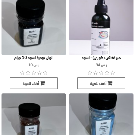
حبر غذائي (كوري) - اسود
الوان بودرة اسود 10 جرام
ر.س 34
ر.س 10
أضف للعربة
أضف للعربة