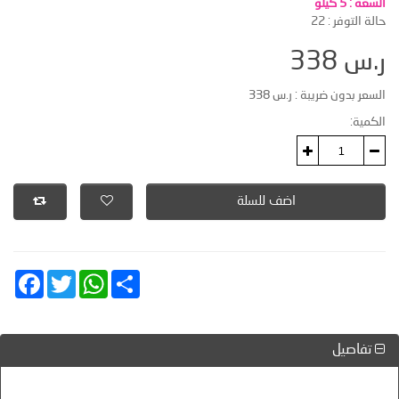
السعة :
5 كيلو
حالة التوفر :
22
ر.س 338
السعر بدون ضريبة : ر.س 338
الكمية:
اضف للسلة
acebook
Twitter
WhatsApp
Share
تفاصيل